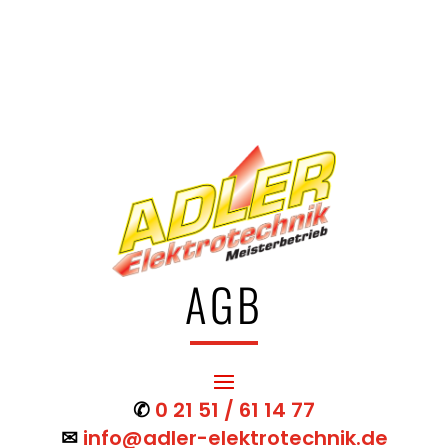
AGB
✆
0 21 51 / 61 14 77
✉
info@adler-elektrotechnik.de